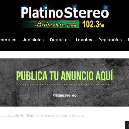
nerales
Judiciales
Deportes
Locales
Regionales
ntratos de distribución de licores la Fiscalía imputa...