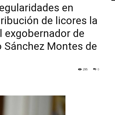
regularidades en
ribución de licores la
al exgobernador de
o Sánchez Montes de
295
0