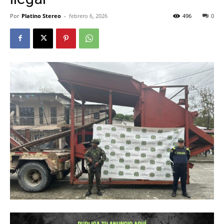
Por
Platino Stereo
-
febrero 6, 2026
496
0