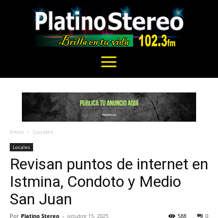
Inicio
Locales
Locales
Revisan puntos de internet en
Istmina, Condoto y Medio
San Juan
Por
Platino Stereo
-
octubre 15, 2025
588
0