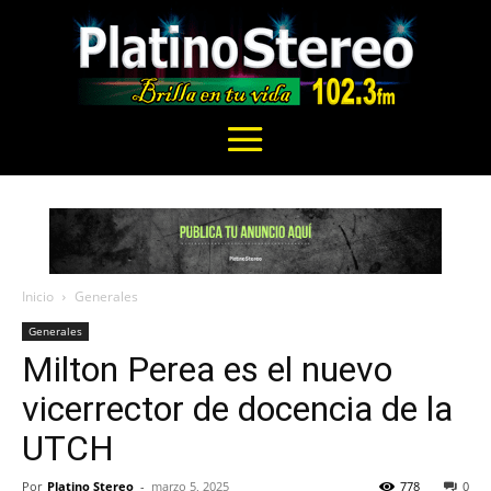
Inicio
Generales
Generales
Milton Perea es el nuevo
vicerrector de docencia de la
UTCH
Por
Platino Stereo
-
marzo 5, 2025
778
0