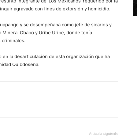
presunto integrante de ‘Los Mexicanos’ requerido por la
elinquir agravado con fines de extorsión y homicidio.
o Huapango y se desempeñaba como jefe de sicarios y
a Minera, Obapo y Uribe Uribe, donde tenía
 criminales.
o en la desarticulación de esta organización que ha
unidad Quibdoseña.
Artículo siguiente