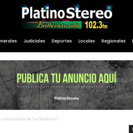
nerales
Judiciales
Deportes
Locales
Regionales
o y extorsionista de “Los Mexicanos”