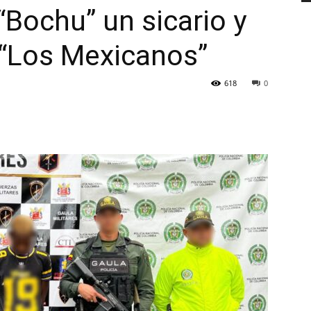
“Bochu” un sicario y
 “Los Mexicanos”
618
0