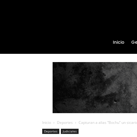
Inicio
Ge
Inicio
Deportes
Capturan a alias “Bochu” un sicari
Deportes
Judiciales